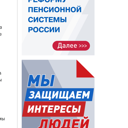
з
е
в
ы
 мы