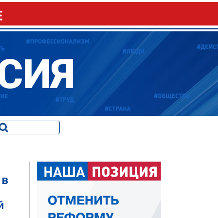
Е
СИЯ
 в
й