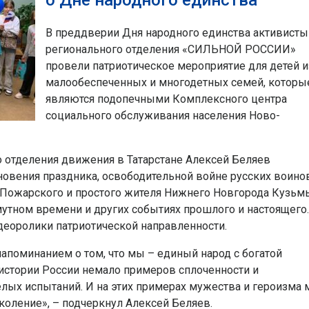
о Дне народного единства
В преддверии Дня народного единства активисты
регионального отделения «СИЛЬНОЙ РОССИИ»
провели патриотическое мероприятие для детей и
малообеспеченных и многодетных семей, которы
являются подопечными Комплексного центра
социального обслуживания населения Ново-
 отделения движения в Татарстане Алексей Беляев
новения праздника, освободительной войне русских воино
 Пожарского и простого жителя Нижнего Новгорода Кузьм
мутном времени и других событиях прошлого и настоящего.
еоролики патриотической направленности.
апоминанием о том, что мы – единый народ с богатой
 истории России немало примеров сплоченности и
елых испытаний. И на этих примерах мужества и героизма
оление», – подчеркнул Алексей Беляев.